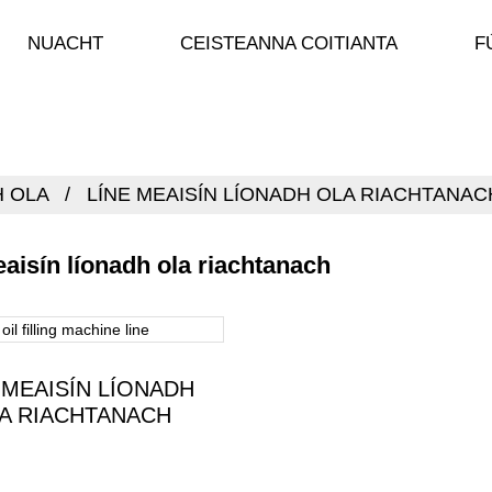
NUACHT
CEISTEANNA COITIANTA
F
H OLA
LÍNE MEAISÍN LÍONADH OLA RIACHTANAC
aisín líonadh ola riachtanach
 MEAISÍN LÍONADH
A RIACHTANACH