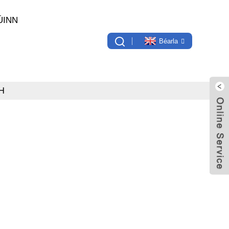
ÚINN
Béarla
H