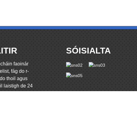
ITIR
SÓISIALTA
cháin faoinár
elist, fág do r-
do thoil agus
l laistigh de 24
ANOIS