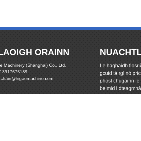
LAOIGH ORAINN
NUACHTL
e Machinery (Shanghai) Co., Ltd.
Le haghaidh fiosrú
 13917675139
gcuid táirgí nó pric
lacháin@higeemachine.com
phost chugainn le 
beimid i dteagmhái
uair an chloig.
FIOSRÚ 