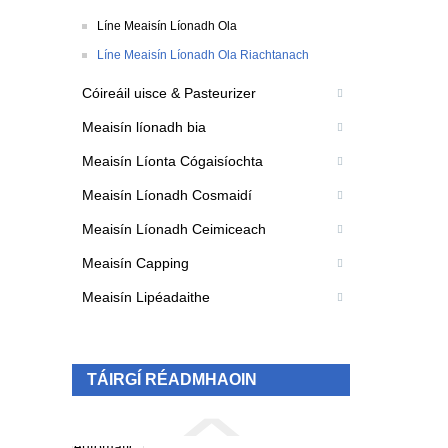
Líne Meaisín Líonadh Ola
Líne Meaisín Líonadh Ola Riachtanach
Cóireáil uisce & Pasteurizer
Meaisín líonadh bia
Meaisín Líonta Cógaisíochta
Meaisín Líonadh Cosmaidí
Meaisín Líonadh Ceimiceach
Meaisín Capping
Meaisín Lipéadaithe
TÁIRGÍ RÉADMHAOIN