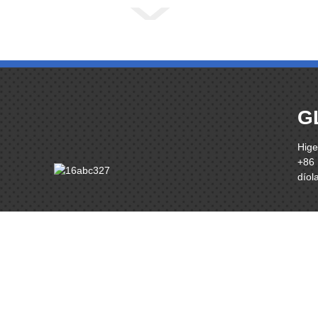
G
Hige
+86
dío
© Cóipcheart - 2010-2021: Gach ceart ar cosaint.