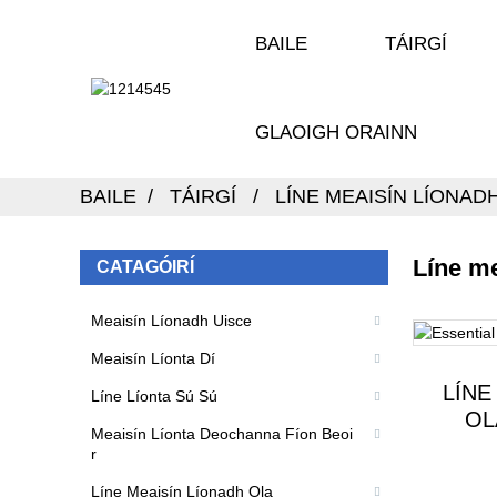
BAILE
TÁIRGÍ
GLAOIGH ORAINN
BAILE
TÁIRGÍ
LÍNE MEAISÍN LÍONAD
Líne me
CATAGÓIRÍ
Meaisín Líonadh Uisce
Meaisín Líonta Dí
LÍNE
Líne Líonta Sú Sú
OL
Meaisín Líonta Deochanna Fíon Beoi
r
Líne Meaisín Líonadh Ola