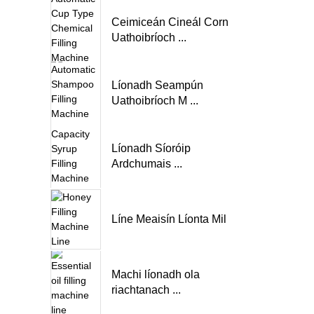
Ceimiceán Cineál Corn
Uathoibríoch ...
Líonadh Seampún
Uathoibríoch M ...
Líonadh Síoróip
Ardchumais ...
Líne Meaisín Líonta Mil
Machi líonadh ola
riachtanach ...