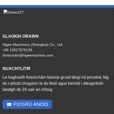
GLAOIGH ORAINN
Higee Machinery (Shanghai) Co., Ltd.
+86 13917675139
díolacháin@higeemachine.com
NUACHTLITIR
Le haghaidh fiosrúcháin faoinár gcuid táirgí nó pricelist, fág
do r-phost chugainn le do thoil agus beimid i dteagmháil
laistigh de 24 uair an chloig.
FIOSRÚ ANOIS