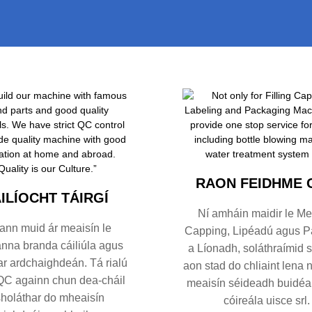
RIACHTANACH
RAON FEIDHME 
ILÍOCHT TÁIRGÍ
Ní amháin maidir le Me
ann muid ár meaisín le
Capping, Lipéadú agus Pa
anna branda cáiliúla agus
a Líonadh, soláthraímid s
ar ardchaighdeán. Tá rialú
aon stad do chliaint lena n
QC againn chun dea-cháil
meaisín séideadh buidéal
sholáthar do mheaisín
cóireála uisce srl.