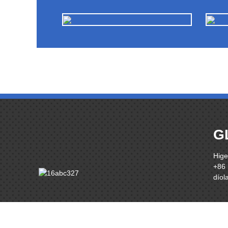
G
Hige
+86
dío