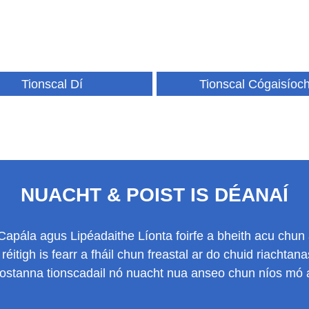
Tionscal Dí
Tionscal Cógaisíoch
NUACHT & POIST IS DÉANAÍ
Capála agus Lipéadaithe Líonta foirfe a bheith acu chun 
 réitigh is fearr a fháil chun freastal ar do chuid riachta
postanna tionscadail nó nuacht nua anseo chun níos mó a c