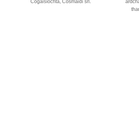
Cógaisíochta, Cosmaidí srl.
ardch
thar