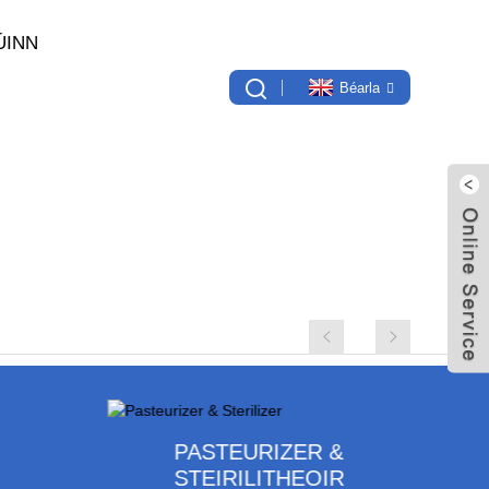
ÚINN
Béarla
PASTEURIZER &
STEIRILITHEOIR