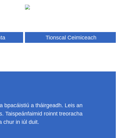
ta
Tionscal Ceimiceach
a bpacáistiú a tháirgeadh. Leis an
nas. Taispeánfaimid roinnt treoracha
hur in iúl duit.