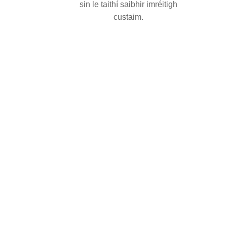
sin le taithí saibhir imréitigh
custaim.
e thaithí ghairmiúil ag HIGEE MACHINERY.
le dearadh agus táirgeadh línte meaisín
dú i réimsí éagsúla go háirithe sna