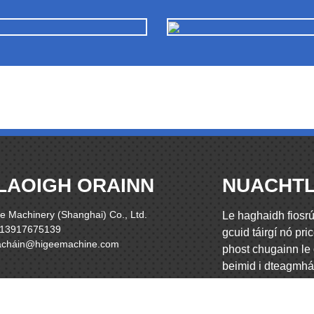
LAOIGH ORAINN
NUACHTL
e Machinery (Shanghai) Co., Ltd.
Le haghaidh fiosrú
 13917675139
gcuid táirgí nó pric
lacháin@higeemachine.com
phost chugainn le 
beimid i dteagmhái
uair an chloig.