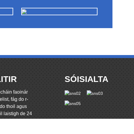
ITIR
SÓISIALTA
cháin faoinár
elist, fág do r-
do thoil agus
l laistigh de 24