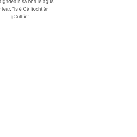
aighdeáin sa bhaile agus
 lear. "Is é Cáilíocht ár
gCultúr."
FÚINN
Tá níos mó ná 15 bliain d
Glacann HIGEE MACHINERY 
Líonadh Capping agus Lipéa