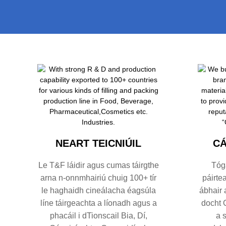
NEART TEICNIÚIL
CÁ
Le T&F láidir agus cumas táirgthe
Tóg
arna n-onnmhairiú chuig 100+ tír
páirte
le haghaidh cineálacha éagsúla
ábhair 
líne táirgeachta a líonadh agus a
docht 
phacáil i dTionscail Bia, Dí,
a 