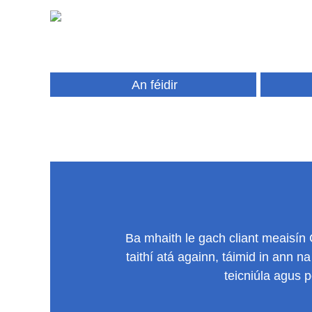
An féidir
Ba mhaith le gach cliant meaisín 
taithí atá againn, táimid in ann na
teicniúla agus 