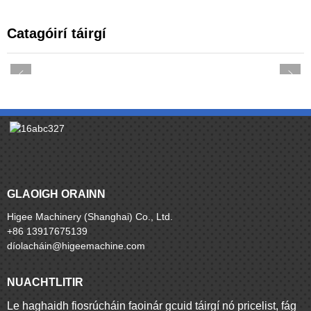
Catagóirí táirgí
GLAOIGH ORAINN
Higee Machinery (Shanghai) Co., Ltd.
+86 13917675139
díolacháin@higeemachine.com
NUACHTLITIR
Le haghaidh fiosrúcháin faoinár gcuid táirgí nó pricelist, fág