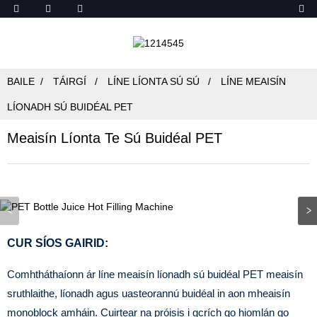
BAILE
TÁIRGÍ
LÍNE LÍONTA SÚ SÚ
LÍNE MEAISÍN
LÍONADH SÚ BUIDÉAL PET
Meaisín Líonta Te Sú Buidéal PET
CUR SÍOS GAIRID:
Comhtháthaíonn ár líne meaisín líonadh sú buidéal PET meaisín
sruthlaithe, líonadh agus uasteorannú buidéal in aon mheaisín
monoblock amháin. Cuirtear na próisis i gcrích go hiomlán go