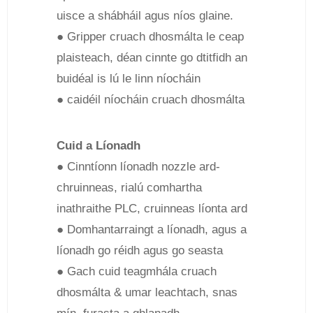
uisce a shábháil agus níos glaine.
● Gripper cruach dhosmálta le ceap
plaisteach, déan cinnte go dtitfidh an
buidéal is lú le linn níocháin
● caidéil níocháin cruach dhosmálta
Cuid a Líonadh
● Cinntíonn líonadh nozzle ard-
chruinneas, rialú comhartha
inathraithe PLC, cruinneas líonta ard
● Domhantarraingt a líonadh, agus a
líonadh go réidh agus go seasta
● Gach cuid teagmhála cruach
dhosmálta & umar leachtach, snas