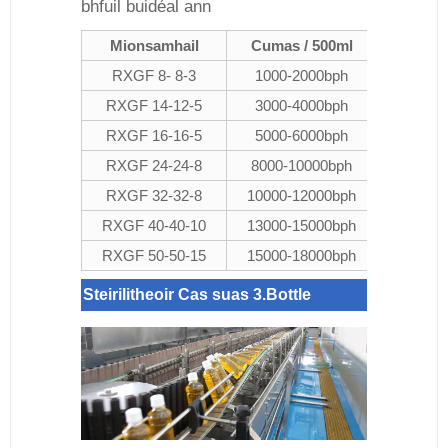
bhfuil buidéal ann
Mionsamhail
Cumas / 500ml
Méid an
RXGF 8- 8-3
1000-2000bph
200-
RXGF 14-12-5
3000-4000bph
200-
RXGF 16-16-5
5000-6000bph
200-
RXGF 24-24-8
8000-10000bph
200-
RXGF 32-32-8
10000-12000bph
200-
RXGF 40-40-10
13000-15000bph
200-
RXGF 50-50-15
15000-18000bph
200-
Steirilitheoir Cas suas 3.Bottle