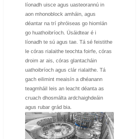
líonadh uisce agus uasteorannú in
aon mhonoblock amháin, agus
déantar na trí phróiseas go hiomlán
go huathoibríoch. Úsáidtear é i
líonadh te sú agus tae. Tá sé feistithe
le córas rialaithe teochta foirfe, córas
droim ar ais, córas glantacháin
uathoibríoch agus clár rialaithe. Tá
gach eilimint meaisín a dhéanann
teagmháil leis an leacht déanta as
cruach dhosmálta ardchaighdeáin
agus rubar grád bia.