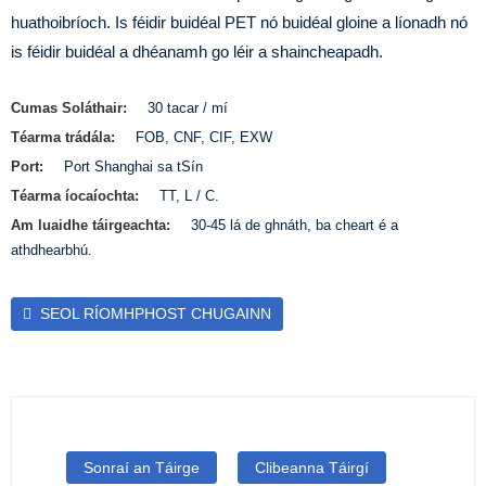
huathoibríoch. Is féidir buidéal PET nó buidéal gloine a líonadh nó
is féidir buidéal a dhéanamh go léir a shaincheapadh.
Cumas Soláthair:
30 tacar / mí
Téarma trádála:
FOB, CNF, CIF, EXW
Port:
Port Shanghai sa tSín
Téarma íocaíochta:
TT, L / C.
Am luaidhe táirgeachta:
30-45 lá de ghnáth, ba cheart é a
athdhearbhú.
SEOL RÍOMHPHOST CHUGAINN
Sonraí an Táirge
Clibeanna Táirgí