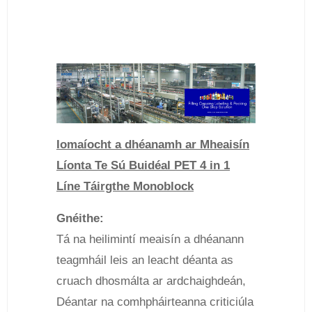
Iomaíocht a dhéanamh ar Mheaisín
Líonta Te Sú Buidéal PET 4 in 1
Líne Táirgthe Monoblock
Gnéithe:
Tá na heilimintí meaisín a dhéanann
teagmháil leis an leacht déanta as
cruach dhosmálta ar ardchaighdeán,
Déantar na comhpháirteanna criticiúla