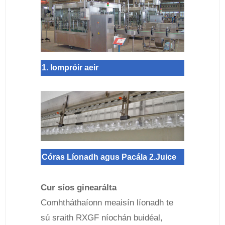
1. Iompróir aeir
Córas Líonadh agus Pacála 2.Juice
Cur síos ginearálta
Comhtháthaíonn meaisín líonadh te
sú sraith RXGF níochán buidéal,