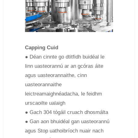
Capping Cuid
● Déan cinnte go dtitfidh buidéal le
linn uasteorannú ar an gcóras áite
agus uasteorannaithe, cinn
uasteorannaithe
leictreamaighnéadacha, le feidhm
urscaoilte ualaigh
● Gach 304 tógáil cruach dhosmálta
● Gan aon bhuidéal gan uasteorannú
agus Stop uathoibríoch nuair nach