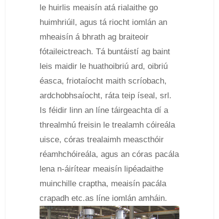
le huirlis meaisín atá rialaithe go
huimhriúil, agus tá riocht iomlán an
mheaisín á bhrath ag braiteoir
fótaileictreach. Tá buntáistí ag baint
leis maidir le huathoibriú ard, oibriú
éasca, friotaíocht maith scríobach,
ardchobhsaíocht, ráta teip íseal, srl.
Is féidir linn an líne táirgeachta dí a
threalmhú freisin le trealamh cóireála
uisce, córas trealaimh meascthóir
réamhchóireála, agus an córas pacála
lena n-áirítear meaisín lipéadaithe
muinchille craptha, meaisín pacála
crapadh etc.as líne iomlán amháin.