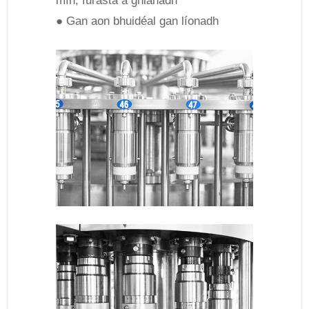
mín, furasta a ghlanadh
● Gan aon bhuidéal gan líonadh